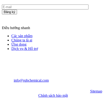
Đăng ký
LIÊN KẾT THÊM
Điều hướng nhanh
Các sản phẩm
Chúng ta là ai
Ứng dụng
Dịch vụ & Hỗ trợ
LIÊN HỆ CHÚNG TÔI
Địa chỉ: Tầng 1, Tòa nhà 7, Giai đoạn II, Công viên Khoa học và
Công nghệ Tương lai, Vịnh Dachan, Cộng đồng Haoye, Subdistrict
Xixiang, Quận Bao'an, Thâm Quyến, Trung Quốc
Điện thoại: +86-13622390214
E-mail:
info@rqbchemical.com
MẠNG XÃ HỘI
Bản quyền ©
2026
RUQINBA Mọi quyền được bảo lưu.|
Sitemap
|
Chính sách bảo mật