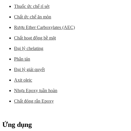
Thuốc ức chế rỉ sét
Chất ức chế ăn mòn
Rượu Ether Carboxylates (AEC)
Chất hoạt động bề mặt
Đại lý chelating
Phân tán
Đại lý giải quyết
Axit oleic
Nhựa Epoxy tuần hoàn
Chất đóng rắn Epoxy
Ứng dụng