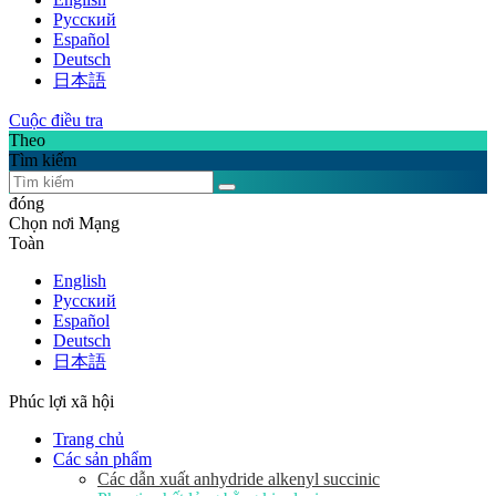
Pусский
Español
Deutsch
日本語
Cuộc điều tra
Theo
Tìm kiếm
đóng
Chọn nơi Mạng
Toàn
English
Pусский
Español
Deutsch
日本語
Phúc lợi xã hội
Trang chủ
Các sản phẩm
Các dẫn xuất anhydride alkenyl succinic