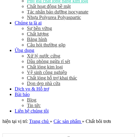
Phụ gia chất lỏng bằng kim loại
Chất hoạt động bề mặt
Tác nhân bảo dưỡng isocyanate
Nhựa Polyurea Polyaspartic
Chúng ta là ai
Sự bền vững
Chất lượng
Băng hình
Câu hỏi thường gặp
Ứng dụng
Xử lý nước cứng
Dầu phòng ngừa rỉ sét
Chất lỏng kim loại
Vệ sinh công nghiệp
Chất lỏng hỗ trợ khai thác
Dọn dẹp nhà cửa
Dịch vụ & Hỗ trợ
Bài báo
Blog
Tin tức
Liên hệ chúng tôi
hiện tại vị trí:
Trang chủ
»
Các sản phẩm
»
Chất bôi trơn