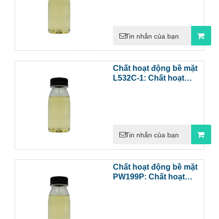
cấp bằng sáng chế
Tin nhắn của bạn
Chất hoạt động bề mặt
L532C-1: Chất hoạt
động bề mặt ít bọt có độ
ổn định cao để làm sạch
phốt phát và axit
Tin nhắn của bạn
Chất hoạt động bề mặt
PW199P: Chất hoạt
động bề mặt có khả
năng kháng kiềm cao để
tẩy nhờn điện phân