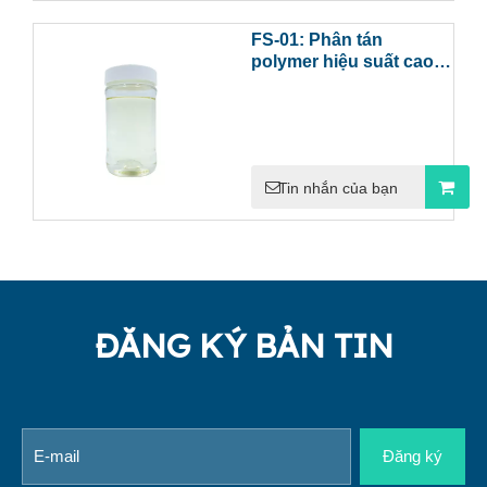
FS-01: Phân tán
polymer hiệu suất cao
với sự ổn định tuyệt vời
và hiệu quả làm sạch
Tin nhắn của bạn
ĐĂNG KÝ BẢN TIN
Đăng ký